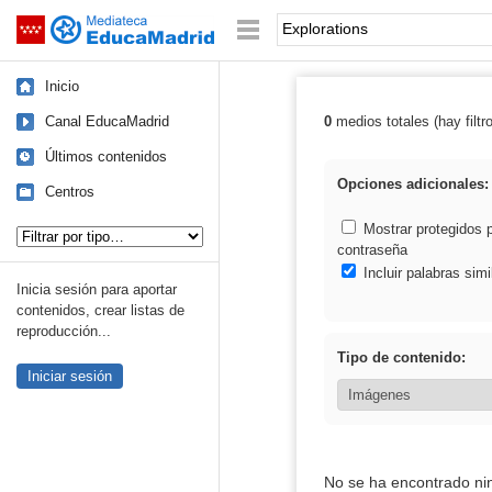
Mediateca de EducaMadrid
Saltar navegación
Palabra o frase:
Inicio
Canal EducaMadrid
0
medios totales (hay filtr
Resultados de: 
Últimos contenidos
Opciones adicionales:
Centros
Tipo de contenido:
Mostrar protegidos 
contraseña
Incluir palabras simi
Inicia sesión para aportar
contenidos, crear listas de
reproducción...
Tipo de contenido:
Iniciar sesión
No se ha encontrado ni