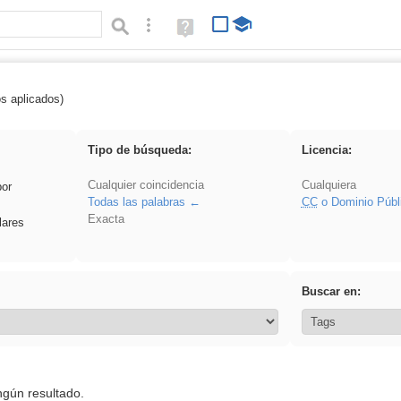
Búsqueda avanzada
Ayuda
(en
ventana
nueva)
os aplicados)
Explorations
Tipo de búsqueda:
Licencia:
Cualquier coincidencia
Cualquiera
por
Todas las palabras
CC
o Dominio Públ
Exacta
lares
Buscar en:
ngún resultado.