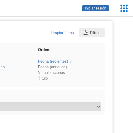
Servic
Iniciar sesión
Educa
Limpiar filtros
Filtros
Orden:
Fecha (recientes)
ico
Fecha (antiguos)
Visualizaciones
Título