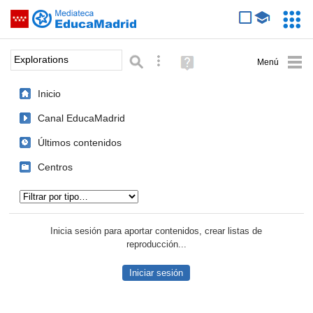
Mediateca de EducaMadrid
Saltar navegación
Servic
Educa
Palabra o frase:
Búsqueda avanzada
Ayuda
(en
ventana
Inicio
nueva)
Canal EducaMadrid
Últimos contenidos
Centros
Tipo de contenido:
Inicia sesión para aportar contenidos, crear listas de
reproducción...
Iniciar sesión