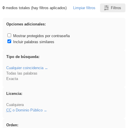
0
medios totales (hay filtros aplicados)
Limpiar filtros
Filtros
Resultados de: Explorations
Opciones adicionales:
Mostrar protegidos por contraseña
Incluir palabras similares
Tipo de búsqueda:
Cualquier coincidencia
Todas las palabras
Exacta
Licencia:
Cualquiera
CC
o Dominio Público
Orden: