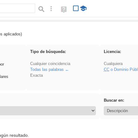
Búsqueda avanzada
Ayuda
(en
ventana
nueva)
os aplicados)
Explorations
Tipo de búsqueda:
Licencia:
Cualquier coincidencia
Cualquiera
por
Todas las palabras
CC
o Dominio Públ
Exacta
lares
Buscar en:
ngún resultado.