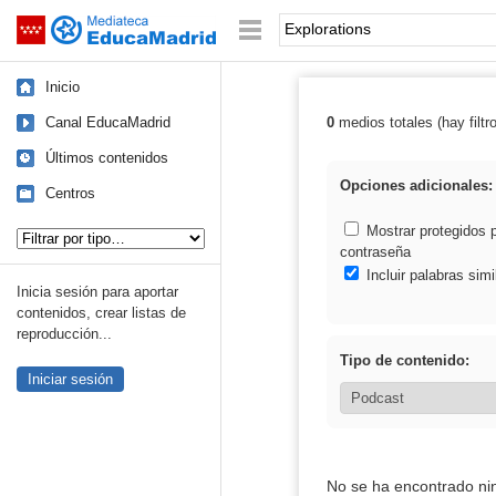
Mediateca de EducaMadrid
Saltar navegación
Palabra o frase:
Inicio
Canal EducaMadrid
0
medios totales (hay filtr
Resultados de: 
Últimos contenidos
Opciones adicionales:
Centros
Tipo de contenido:
Mostrar protegidos 
contraseña
Incluir palabras simi
Inicia sesión para aportar
contenidos, crear listas de
reproducción...
Tipo de contenido:
Iniciar sesión
No se ha encontrado ni