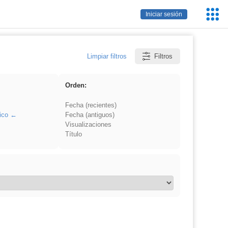
Servic
Iniciar sesión
Educa
Limpiar filtros
Filtros
Orden:
Fecha (recientes)
ico
Fecha (antiguos)
Visualizaciones
Título