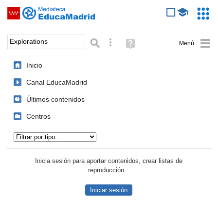
Mediateca de EducaMadrid
Saltar navegación
Servic
Educa
Palabra o frase:
Búsqueda avanzada
Ayuda
(en
ventana
Inicio
nueva)
Canal EducaMadrid
Últimos contenidos
Centros
Tipo de contenido:
Inicia sesión para aportar contenidos, crear listas de
reproducción...
Iniciar sesión