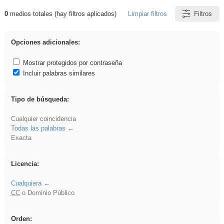
0
medios totales (hay filtros aplicados)
Limpiar filtros
Filtros
Resultados de: Explorations
Opciones adicionales:
Mostrar protegidos por contraseña
Incluir palabras similares
Tipo de búsqueda:
Cualquier coincidencia
Todas las palabras
Exacta
Licencia:
Cualquiera
CC
o Dominio Público
Orden: