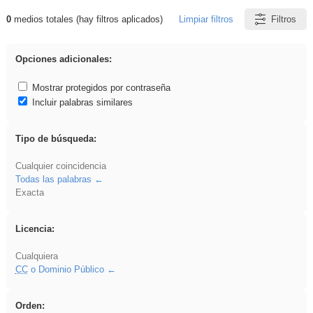
0
medios totales (hay filtros aplicados)
Limpiar filtros
Filtros
Resultados de: Explorations
Opciones adicionales:
Mostrar protegidos por contraseña
Incluir palabras similares
Tipo de búsqueda:
Cualquier coincidencia
Todas las palabras
Exacta
Licencia:
Cualquiera
CC
o Dominio Público
Orden: