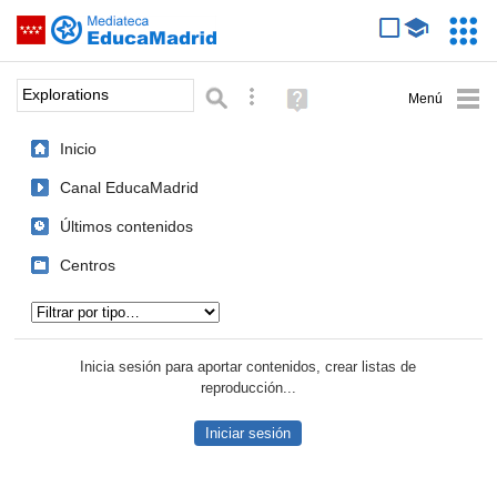
Mediateca de EducaMadrid
Saltar navegación
Servic
Educa
Palabra o frase:
Búsqueda avanzada
Ayuda
(en
ventana
Inicio
nueva)
Canal EducaMadrid
Últimos contenidos
Centros
Tipo de contenido:
Inicia sesión para aportar contenidos, crear listas de
reproducción...
Iniciar sesión