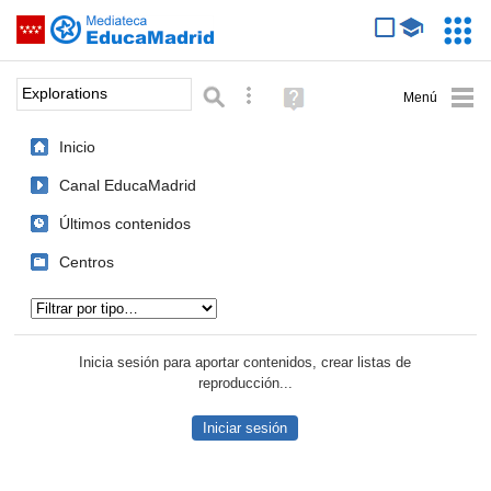
Mediateca de EducaMadrid
Saltar navegación
Servic
Educa
Palabra o frase:
Búsqueda avanzada
Ayuda
(en
ventana
Inicio
nueva)
Canal EducaMadrid
Últimos contenidos
Centros
Tipo de contenido:
Inicia sesión para aportar contenidos, crear listas de
reproducción...
Iniciar sesión