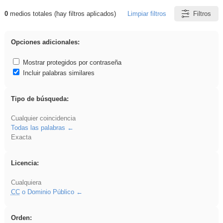
0
medios totales (hay filtros aplicados)
Limpiar filtros
Filtros
Resultados de: Explorations
Opciones adicionales:
Mostrar protegidos por contraseña
Incluir palabras similares
Tipo de búsqueda:
Cualquier coincidencia
Todas las palabras
Exacta
Licencia:
Cualquiera
CC
o Dominio Público
Orden: