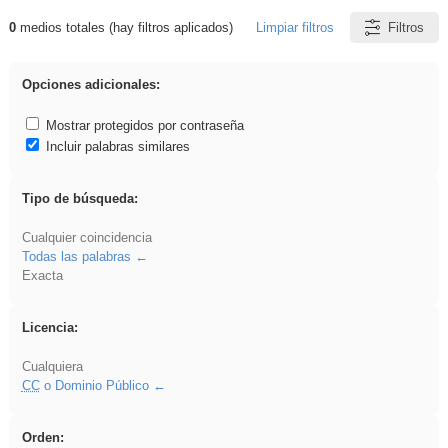
0
medios totales (hay filtros aplicados)
Limpiar filtros
Filtros
Resultados de: Explorations
Opciones adicionales:
Mostrar protegidos por contraseña
Incluir palabras similares
Tipo de búsqueda:
Cualquier coincidencia
Todas las palabras
Exacta
Licencia:
Cualquiera
CC
o Dominio Público
Orden: