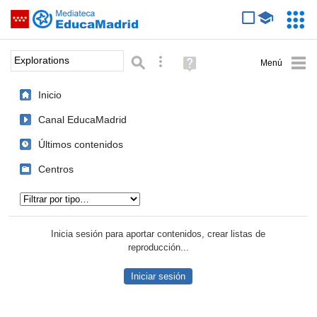
Mediateca de EducaMadrid
Saltar navegación
Servic
Educa
Palabra o frase:
Búsqueda avanzada
Ayuda
(en
ventana
Inicio
nueva)
Canal EducaMadrid
Últimos contenidos
Centros
Tipo de contenido:
Inicia sesión para aportar contenidos, crear listas de
reproducción...
Iniciar sesión