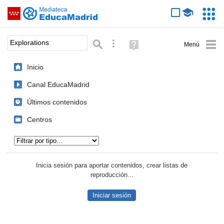
Mediateca de EducaMadrid
Saltar navegación
Servic
Educa
Palabra o frase:
Búsqueda avanzada
Ayuda
(en
ventana
Inicio
nueva)
Canal EducaMadrid
Últimos contenidos
Centros
Tipo de contenido:
Inicia sesión para aportar contenidos, crear listas de
reproducción...
Iniciar sesión