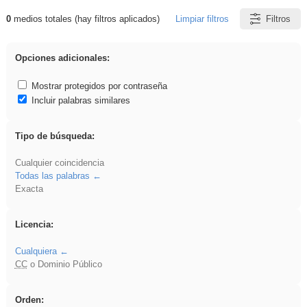
0
medios totales (hay filtros aplicados)
Limpiar filtros
Filtros
Resultados de: Explorations
Opciones adicionales:
Mostrar protegidos por contraseña
Incluir palabras similares
Tipo de búsqueda:
Cualquier coincidencia
Todas las palabras
Exacta
Licencia:
Cualquiera
CC
o Dominio Público
Orden: