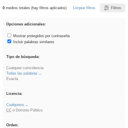
0
medios totales (hay filtros aplicados)
Limpiar filtros
Filtros
Resultados de: Explorations
Opciones adicionales:
Mostrar protegidos por contraseña
Incluir palabras similares
Tipo de búsqueda:
Cualquier coincidencia
Todas las palabras
Exacta
Licencia:
Cualquiera
CC
o Dominio Público
Orden: