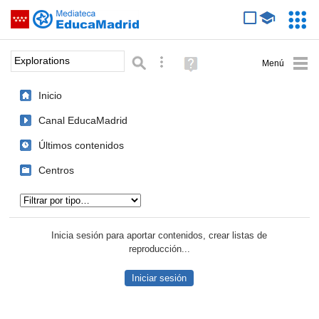
Mediateca de EducaMadrid
Saltar navegación
Servic
Educa
Palabra o frase:
Búsqueda avanzada
Ayuda
(en
ventana
Inicio
nueva)
Canal EducaMadrid
Últimos contenidos
Centros
Tipo de contenido:
Inicia sesión para aportar contenidos, crear listas de
reproducción...
Iniciar sesión