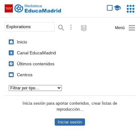
Mediateca de EducaMadrid
Saltar navegación
Servic
Educa
Palabra o frase:
Búsqueda avanzada
Ayuda
(en
ventana
Inicio
nueva)
Canal EducaMadrid
Últimos contenidos
Centros
Tipo de contenido:
Inicia sesión para aportar contenidos, crear listas de
reproducción...
Iniciar sesión