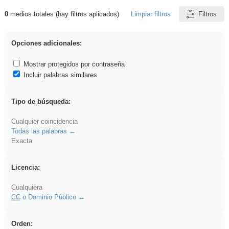
0
medios totales (hay filtros aplicados)
Limpiar filtros
Filtros
Resultados de: Explorations
Opciones adicionales:
Mostrar protegidos por contraseña
Incluir palabras similares
Tipo de búsqueda:
Cualquier coincidencia
Todas las palabras
Exacta
Licencia:
Cualquiera
CC
o Dominio Público
Orden: