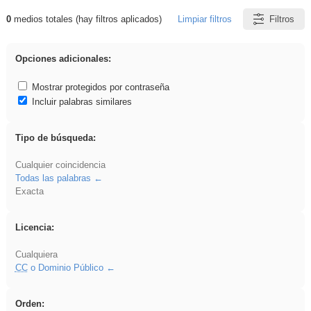
0
medios totales (hay filtros aplicados)
Limpiar filtros
Filtros
Resultados de: Explorations
Opciones adicionales:
Mostrar protegidos por contraseña
Incluir palabras similares
Tipo de búsqueda:
Cualquier coincidencia
Todas las palabras
Exacta
Licencia:
Cualquiera
CC
o Dominio Público
Orden: