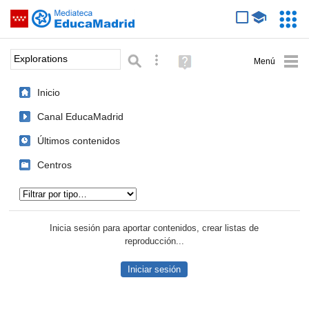
Mediateca de EducaMadrid
Saltar navegación
Servic
Educa
Palabra o frase:
Búsqueda avanzada
Ayuda
(en
ventana
Inicio
nueva)
Canal EducaMadrid
Últimos contenidos
Centros
Tipo de contenido:
Inicia sesión para aportar contenidos, crear listas de
reproducción...
Iniciar sesión