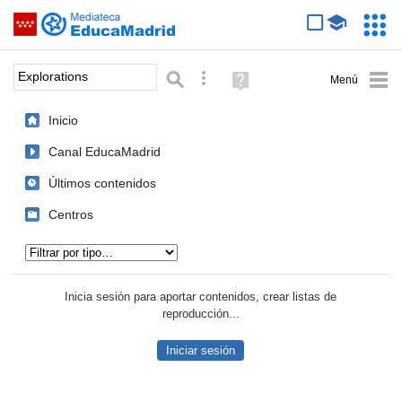
Mediateca de EducaMadrid
Saltar navegación
Servic
Educa
Palabra o frase:
Búsqueda avanzada
Ayuda
(en
ventana
Inicio
nueva)
Canal EducaMadrid
Últimos contenidos
Centros
Tipo de contenido:
Inicia sesión para aportar contenidos, crear listas de
reproducción...
Iniciar sesión