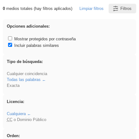
0
medios totales (hay filtros aplicados)
Limpiar filtros
Filtros
Resultados de: Explorations
Opciones adicionales:
Mostrar protegidos por contraseña
Incluir palabras similares
Tipo de búsqueda:
Cualquier coincidencia
Todas las palabras
Exacta
Licencia:
Cualquiera
CC
o Dominio Público
Orden: