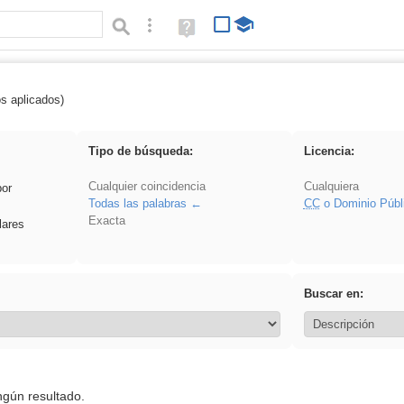
Búsqueda avanzada
Ayuda
(en
ventana
nueva)
os aplicados)
Explorations
Tipo de búsqueda:
Licencia:
Cualquier coincidencia
Cualquiera
por
Todas las palabras
CC
o Dominio Públ
Exacta
lares
Buscar en:
ngún resultado.