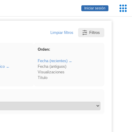
Servic
Iniciar sesión
Educa
Limpiar filtros
Filtros
Orden:
Fecha (recientes)
ico
Fecha (antiguos)
Visualizaciones
Título