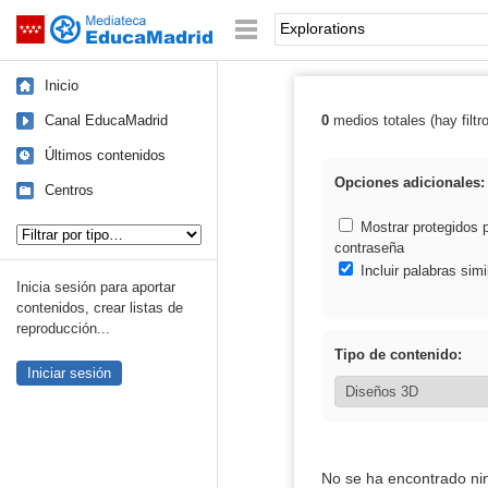
Mediateca de EducaMadrid
Saltar navegación
Palabra o frase:
Inicio
Canal EducaMadrid
0
medios totales (hay filtr
Resultados de: 
Últimos contenidos
Opciones adicionales:
Centros
Tipo de contenido:
Mostrar protegidos 
contraseña
Incluir palabras simi
Inicia sesión para aportar
contenidos, crear listas de
reproducción...
Tipo de contenido:
Iniciar sesión
No se ha encontrado ni