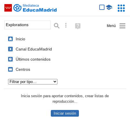
Mediateca de EducaMadrid
Saltar navegación
Servic
Educa
Palabra o frase:
Búsqueda avanzada
Ayuda
(en
ventana
Inicio
nueva)
Canal EducaMadrid
Últimos contenidos
Centros
Tipo de contenido:
Inicia sesión para aportar contenidos, crear listas de
reproducción...
Iniciar sesión