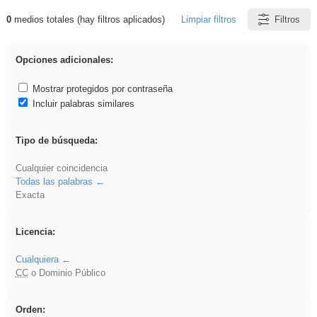
0
medios totales (hay filtros aplicados)
Limpiar filtros
Filtros
Resultados de: Explorations
Opciones adicionales:
Mostrar protegidos por contraseña
Incluir palabras similares
Tipo de búsqueda:
Cualquier coincidencia
Todas las palabras
Exacta
Licencia:
Cualquiera
CC
o Dominio Público
Orden: