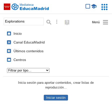
Mediateca de EducaMadrid
Saltar navegación
Servic
Educa
Palabra o frase:
Búsqueda avanzada
Ayuda
(en
ventana
Inicio
nueva)
Canal EducaMadrid
Últimos contenidos
Centros
Tipo de contenido:
Inicia sesión para aportar contenidos, crear listas de
reproducción...
Iniciar sesión