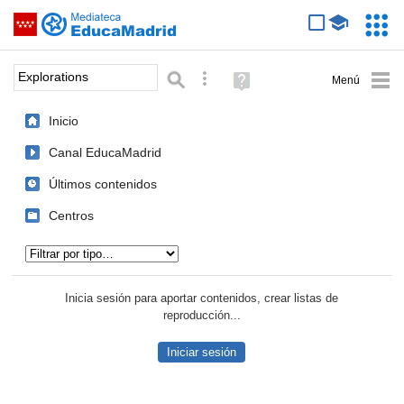
Mediateca de EducaMadrid
Saltar navegación
Servic
Educa
Palabra o frase:
Búsqueda avanzada
Ayuda
(en
ventana
Inicio
nueva)
Canal EducaMadrid
Últimos contenidos
Centros
Tipo de contenido:
Inicia sesión para aportar contenidos, crear listas de
reproducción...
Iniciar sesión