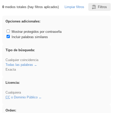
0
medios totales (hay filtros aplicados)
Limpiar filtros
Filtros
Resultados de: Explorations
Opciones adicionales:
Mostrar protegidos por contraseña
Incluir palabras similares
Tipo de búsqueda:
Cualquier coincidencia
Todas las palabras
Exacta
Licencia:
Cualquiera
CC
o Dominio Público
Orden: