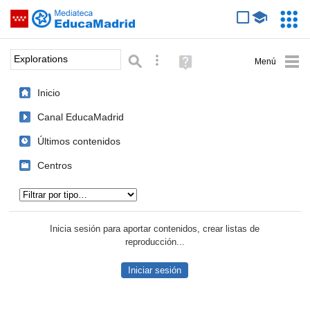
Mediateca de EducaMadrid
Saltar navegación
Servic
Educa
Palabra o frase:
Búsqueda avanzada
Ayuda
(en
ventana
Inicio
nueva)
Canal EducaMadrid
Últimos contenidos
Centros
Tipo de contenido:
Inicia sesión para aportar contenidos, crear listas de
reproducción...
Iniciar sesión