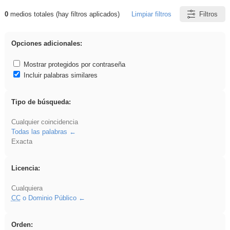
0
medios totales (hay filtros aplicados)
Limpiar filtros
Filtros
Resultados de: Explorations
Opciones adicionales:
Mostrar protegidos por contraseña
Incluir palabras similares
Tipo de búsqueda:
Cualquier coincidencia
Todas las palabras
Exacta
Licencia:
Cualquiera
CC
o Dominio Público
Orden: