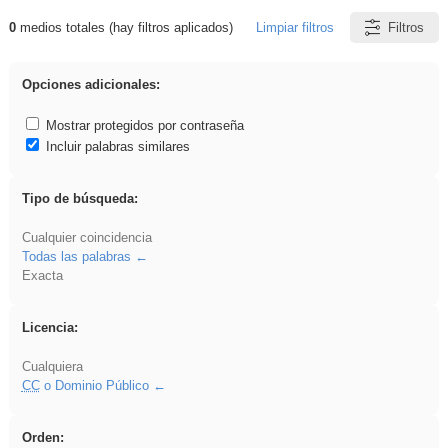
0
medios totales (hay filtros aplicados)
Limpiar filtros
Filtros
Resultados de: Explorations
Opciones adicionales:
Mostrar protegidos por contraseña
Incluir palabras similares
Tipo de búsqueda:
Cualquier coincidencia
Todas las palabras
Exacta
Licencia:
Cualquiera
CC
o Dominio Público
Orden: