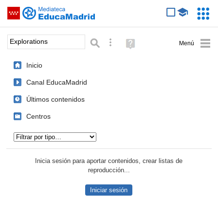
Mediateca de EducaMadrid
Saltar navegación
Servic
Educa
Palabra o frase:
Búsqueda avanzada
Ayuda
(en
ventana
Inicio
nueva)
Canal EducaMadrid
Últimos contenidos
Centros
Tipo de contenido:
Inicia sesión para aportar contenidos, crear listas de
reproducción...
Iniciar sesión