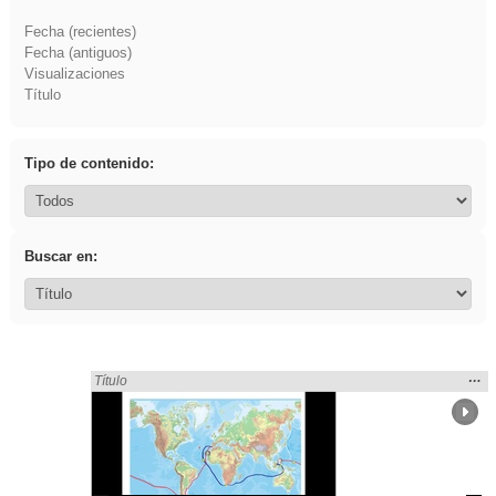
Fecha (recientes)
Fecha (antiguos)
Visualizaciones
Título
Tipo de contenido:
Buscar en:
Mos
…
Encontrado «Explorations» en:
Título
la
ubic
de l
bús