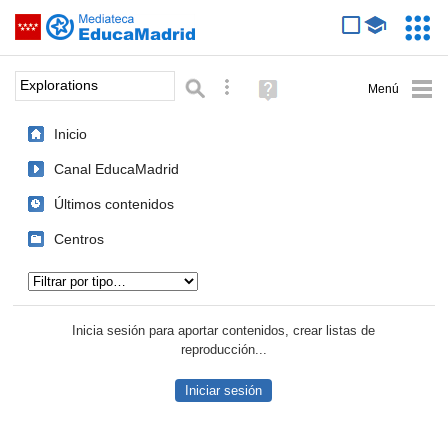
Mediateca de EducaMadrid
Saltar navegación
Servic
Educa
Palabra o frase:
Búsqueda avanzada
Ayuda
(en
ventana
Inicio
nueva)
Canal EducaMadrid
Últimos contenidos
Centros
Tipo de contenido:
Inicia sesión para aportar contenidos, crear listas de
reproducción...
Iniciar sesión