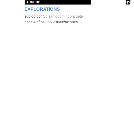
03′ 18″
EXPLORATIONS
Contenido educativo.
subido por
Cp santodomingo algete
-
hace 4 años
-
66
visualizaciones