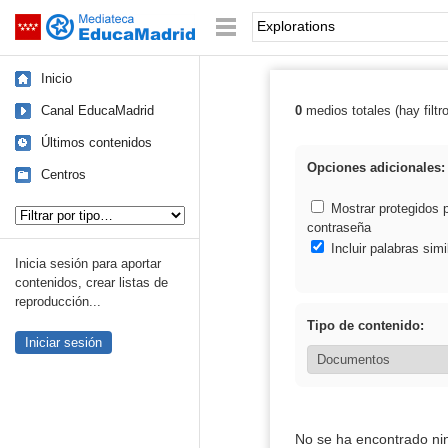
Mediateca de EducaMadrid
Saltar navegación
Palabra o frase:
Inicio
Canal EducaMadrid
0
medios totales (hay filtr
Resultados de: 
Últimos contenidos
Opciones adicionales:
Centros
Tipo de contenido:
Mostrar protegidos 
contraseña
Incluir palabras simi
Inicia sesión para aportar
contenidos, crear listas de
reproducción...
Tipo de contenido:
Iniciar sesión
No se ha encontrado ni