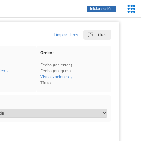
Servic
Iniciar sesión
Educa
Limpiar filtros
Filtros
Orden:
Fecha (recientes)
ico
Fecha (antiguos)
Visualizaciones
Título