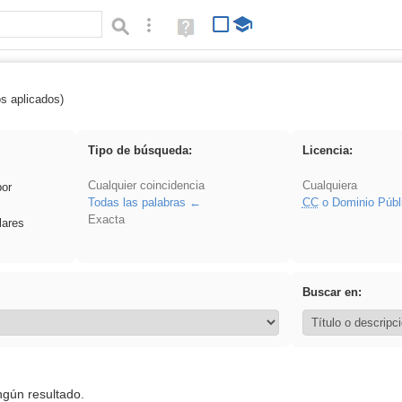
Búsqueda avanzada
Ayuda
(en
ventana
nueva)
os aplicados)
Explorations
Tipo de búsqueda:
Licencia:
Cualquier coincidencia
Cualquiera
por
Todas las palabras
CC
o Dominio Públ
Exacta
lares
Buscar en:
ngún resultado.