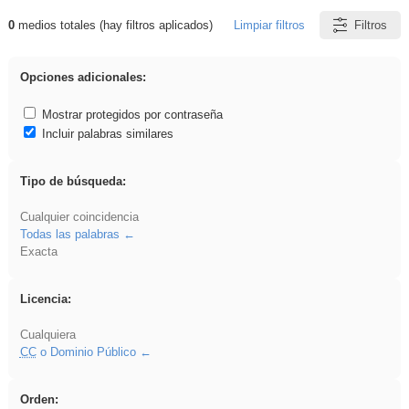
0
medios totales (hay filtros aplicados)
Limpiar filtros
Filtros
Resultados de: Explorations
Opciones adicionales:
Mostrar protegidos por contraseña
Incluir palabras similares
Tipo de búsqueda:
Cualquier coincidencia
Todas las palabras
Exacta
Licencia:
Cualquiera
CC
o Dominio Público
Orden: