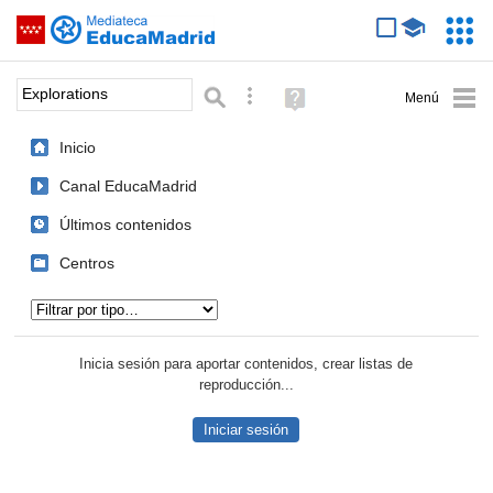
Mediateca de EducaMadrid
Saltar navegación
Servic
Educa
Palabra o frase:
Búsqueda avanzada
Ayuda
(en
ventana
Inicio
nueva)
Canal EducaMadrid
Últimos contenidos
Centros
Tipo de contenido:
Inicia sesión para aportar contenidos, crear listas de
reproducción...
Iniciar sesión