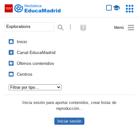
Mediateca de EducaMadrid
Saltar navegación
Servic
Educa
Palabra o frase:
Búsqueda avanzada
Ayuda
(en
ventana
Inicio
nueva)
Canal EducaMadrid
Últimos contenidos
Centros
Tipo de contenido:
Inicia sesión para aportar contenidos, crear listas de
reproducción...
Iniciar sesión