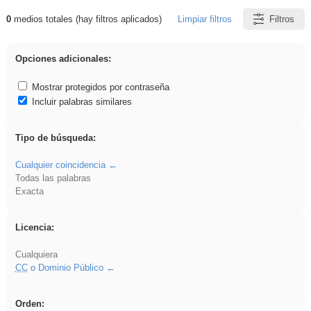
0
medios totales (hay filtros aplicados)
Limpiar filtros
Filtros
Resultados de: Explorations
Opciones adicionales:
Mostrar protegidos por contraseña
Incluir palabras similares
Tipo de búsqueda:
Cualquier coincidencia
Todas las palabras
Exacta
Licencia:
Cualquiera
CC
o Dominio Público
Orden: