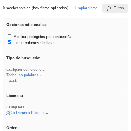
0
medios totales (hay filtros aplicados)
Limpiar filtros
Filtros
Resultados de: Explorations
Opciones adicionales:
Mostrar protegidos por contraseña
Incluir palabras similares
Tipo de búsqueda:
Cualquier coincidencia
Todas las palabras
Exacta
Licencia:
Cualquiera
CC
o Dominio Público
Orden: