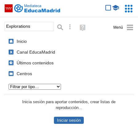
Mediateca de EducaMadrid
Saltar navegación
Servic
Educa
Palabra o frase:
Búsqueda avanzada
Ayuda
(en
ventana
Inicio
nueva)
Canal EducaMadrid
Últimos contenidos
Centros
Tipo de contenido:
Inicia sesión para aportar contenidos, crear listas de
reproducción...
Iniciar sesión