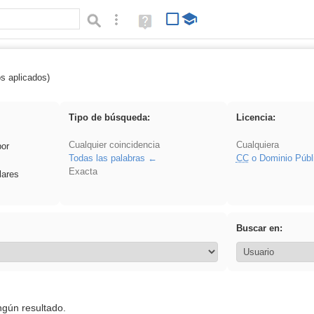
Búsqueda avanzada
Ayuda
(en
ventana
nueva)
os aplicados)
Explorations
Tipo de búsqueda:
Licencia:
Cualquier coincidencia
Cualquiera
por
Todas las palabras
CC
o Dominio Públ
Exacta
lares
Buscar en:
ngún resultado.