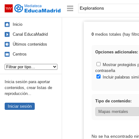
Mediateca de EducaMadrid
Saltar navegación
Palabra o frase:
Inicio
Canal EducaMadrid
0
medios totales (hay filtr
Resultados de: 
Últimos contenidos
Opciones adicionales:
Centros
Tipo de contenido:
Mostrar protegidos 
contraseña
Incluir palabras simi
Inicia sesión para aportar
contenidos, crear listas de
reproducción...
Tipo de contenido:
Iniciar sesión
No se ha encontrado ni