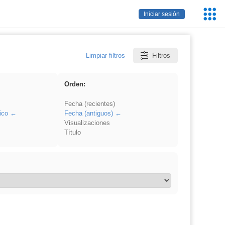
Servic
Iniciar sesión
Educa
Limpiar filtros
Filtros
Orden:
Fecha (recientes)
ico
Fecha (antiguos)
Visualizaciones
Título