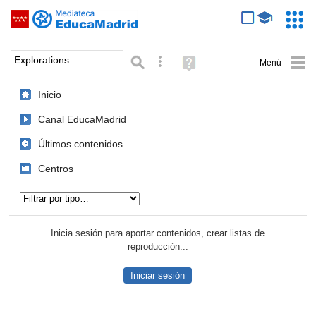
Mediateca de EducaMadrid
Saltar navegación
Servic
Educa
Palabra o frase:
Búsqueda avanzada
Ayuda
(en
ventana
Inicio
nueva)
Canal EducaMadrid
Últimos contenidos
Centros
Tipo de contenido:
Inicia sesión para aportar contenidos, crear listas de
reproducción...
Iniciar sesión