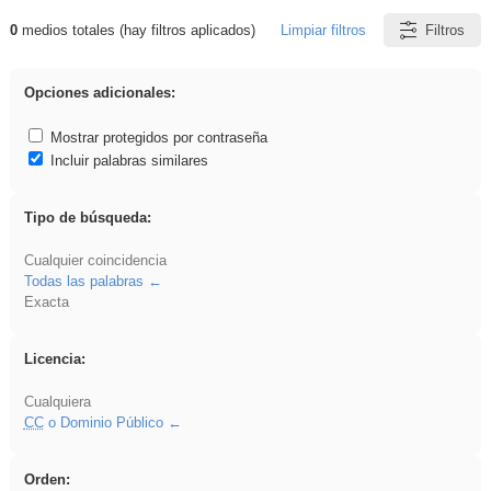
0
medios totales (hay filtros aplicados)
Limpiar filtros
Filtros
Resultados de: Explorations
Opciones adicionales:
Mostrar protegidos por contraseña
Incluir palabras similares
Tipo de búsqueda:
Cualquier coincidencia
Todas las palabras
Exacta
Licencia:
Cualquiera
CC
o Dominio Público
Orden: