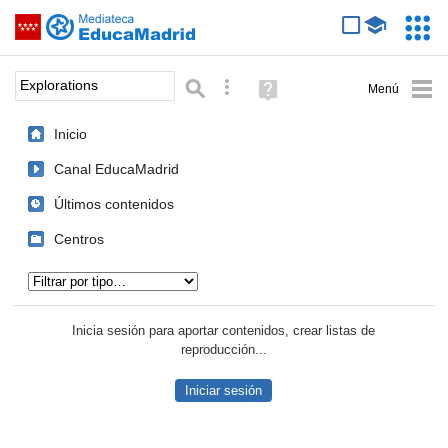
Mediateca de EducaMadrid
Saltar navegación
Servic
Educa
Palabra o frase:
Búsqueda avanzada
Ayuda
(en
ventana
Inicio
nueva)
Canal EducaMadrid
Últimos contenidos
Centros
Tipo de contenido:
Inicia sesión para aportar contenidos, crear listas de
reproducción...
Iniciar sesión