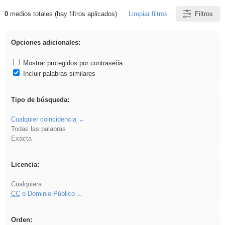
0
medios totales (hay filtros aplicados)
Limpiar filtros
Filtros
Resultados de: Explorations
Opciones adicionales:
Mostrar protegidos por contraseña
Incluir palabras similares
Tipo de búsqueda:
Cualquier coincidencia
Todas las palabras
Exacta
Licencia:
Cualquiera
CC
o Dominio Público
Orden: