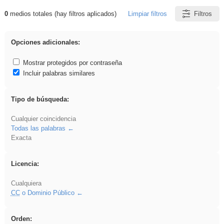
0
medios totales (hay filtros aplicados)
Limpiar filtros
Filtros
Resultados de: Explorations
Opciones adicionales:
Mostrar protegidos por contraseña
Incluir palabras similares
Tipo de búsqueda:
Cualquier coincidencia
Todas las palabras
Exacta
Licencia:
Cualquiera
CC
o Dominio Público
Orden: