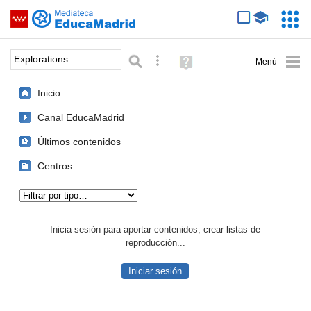
Mediateca de EducaMadrid
Saltar navegación
Servic
Educa
Palabra o frase:
Búsqueda avanzada
Ayuda
(en
ventana
Inicio
nueva)
Canal EducaMadrid
Últimos contenidos
Centros
Tipo de contenido:
Inicia sesión para aportar contenidos, crear listas de
reproducción...
Iniciar sesión