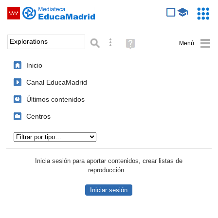
Mediateca de EducaMadrid
Saltar navegación
Servic
Educa
Palabra o frase:
Búsqueda avanzada
Ayuda
(en
ventana
Inicio
nueva)
Canal EducaMadrid
Últimos contenidos
Centros
Tipo de contenido:
Inicia sesión para aportar contenidos, crear listas de
reproducción...
Iniciar sesión