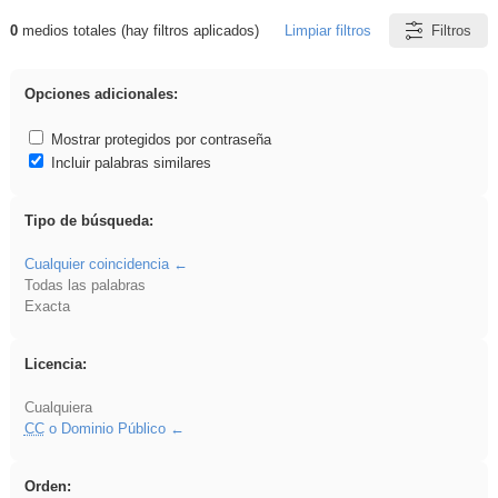
0
medios totales (hay filtros aplicados)
Limpiar filtros
Filtros
Resultados de: Explorations
Opciones adicionales:
Mostrar protegidos por contraseña
Incluir palabras similares
Tipo de búsqueda:
Cualquier coincidencia
Todas las palabras
Exacta
Licencia:
Cualquiera
CC
o Dominio Público
Orden: