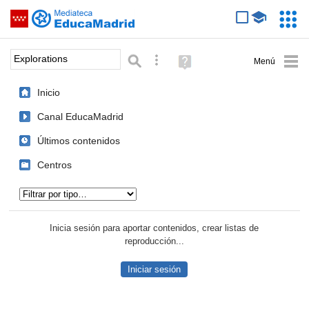
Mediateca de EducaMadrid
Saltar navegación
Servic
Educa
Palabra o frase:
Búsqueda avanzada
Ayuda
(en
ventana
Inicio
nueva)
Canal EducaMadrid
Últimos contenidos
Centros
Tipo de contenido:
Inicia sesión para aportar contenidos, crear listas de
reproducción...
Iniciar sesión