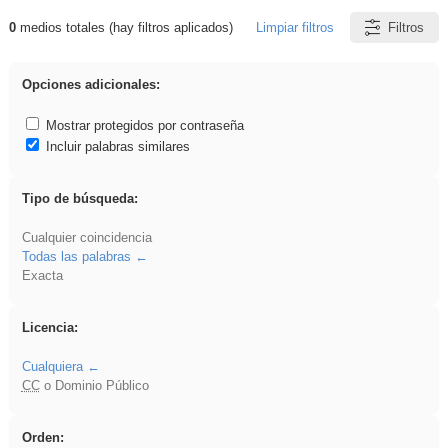
0
medios totales (hay filtros aplicados)
Limpiar filtros
Filtros
Resultados de: Explorations
Opciones adicionales:
Mostrar protegidos por contraseña
Incluir palabras similares
Tipo de búsqueda:
Cualquier coincidencia
Todas las palabras
Exacta
Licencia:
Cualquiera
CC
o Dominio Público
Orden: