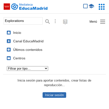
Mediateca de EducaMadrid
Saltar navegación
Servic
Educa
Palabra o frase:
Búsqueda avanzada
Ayuda
(en
ventana
Inicio
nueva)
Canal EducaMadrid
Últimos contenidos
Centros
Tipo de contenido:
Inicia sesión para aportar contenidos, crear listas de
reproducción...
Iniciar sesión