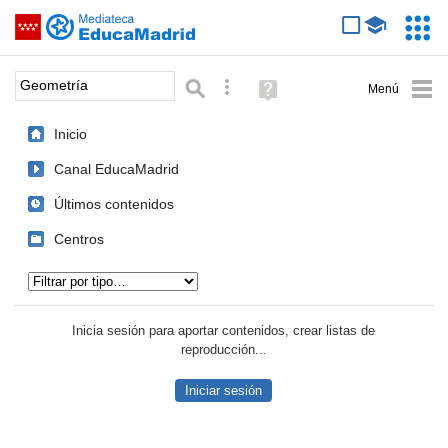
Mediateca de EducaMadrid
Saltar navegación
Servic
Educa
Palabra o frase:
Búsqueda avanzada
Ayuda
(en
ventana
Inicio
nueva)
Canal EducaMadrid
Últimos contenidos
Centros
Tipo de contenido:
Inicia sesión para aportar contenidos, crear listas de
reproducción...
Iniciar sesión