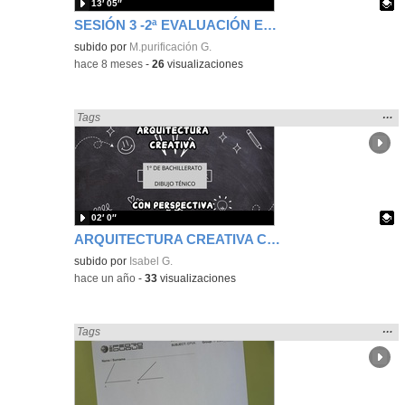
13′ 05″
SESIÓN 3 -2ª EVALUACIÓN ELEMENTOS DEL ESPACIO
Contenido educativo.
subido por
M.purificación G.
-
hace 8 meses
-
26
visualizaciones
Mos
…
Encontrado «Geometría» en:
Tags
la
ubic
de l
bús
02′ 0″
ARQUITECTURA CREATIVA CON PERSPECTIVA ISOMÉTRICA. DIBUJO TÉCNICO i
Contenido educativo.
subido por
Isabel G.
-
hace un año
-
33
visualizaciones
Mos
…
Encontrado «Geometría» en:
Tags
la
ubic
de l
bús