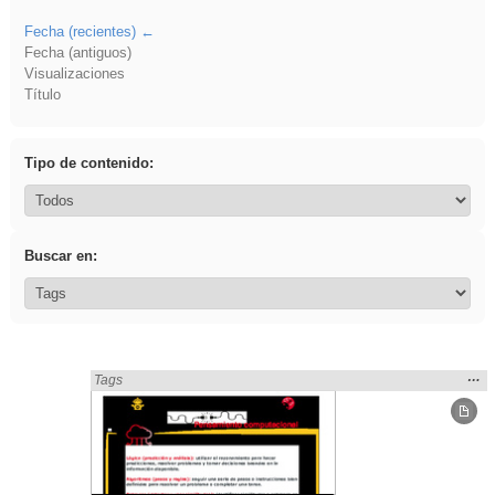
Fecha (recientes)
Fecha (antiguos)
Visualizaciones
Título
Tipo de contenido:
Buscar en:
Mos
…
Encontrado «Geometría» en:
Tags
la
ubic
de l
bús