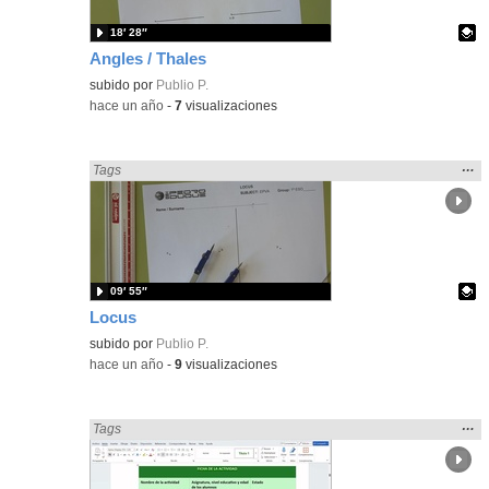
18′ 28″
Angles / Thales
Contenido educativo.
subido por
Publio P.
-
hace un año
-
7
visualizaciones
Mos
…
Encontrado «Geometría» en:
Tags
la
ubic
de l
bús
09′ 55″
Locus
Contenido educativo.
subido por
Publio P.
-
hace un año
-
9
visualizaciones
Mos
…
Encontrado «Geometría» en:
Tags
la
ubic
de l