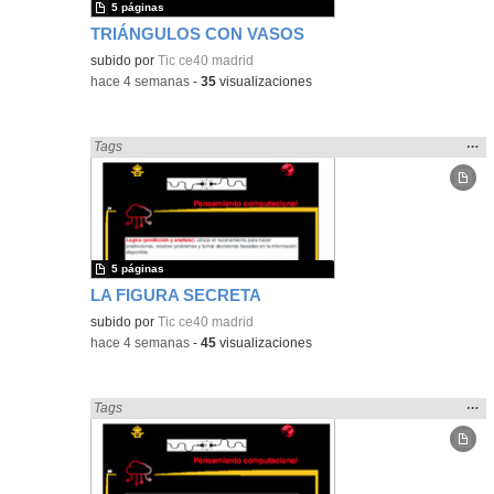
5 páginas
TRIÁNGULOS CON VASOS
subido por
Tic ce40 madrid
-
hace 4 semanas
-
35
visualizaciones
Mos
…
Encontrado «Geometría» en:
Tags
la
ubic
de l
bús
5 páginas
LA FIGURA SECRETA
subido por
Tic ce40 madrid
-
hace 4 semanas
-
45
visualizaciones
Mos
…
Encontrado «Geometría» en:
Tags
la
ubic
de l
bús