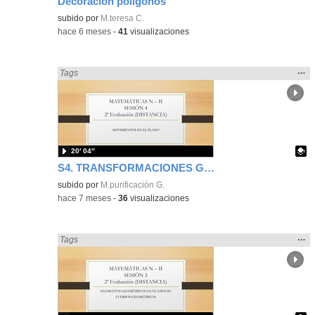
Decoración polígonos
Contenido educativo.
subido por
M.teresa C.
-
hace 6 meses
-
41
visualizaciones
Mos
…
Encontrado «Geometría» en:
Tags
la
ubic
de l
bús
20′ 04″
S4. TRANSFORMACIONES GEOMÉTRICAS EN EL PLANO
Contenido educativo.
subido por
M.purificación G.
-
hace 7 meses
-
36
visualizaciones
Mos
…
Encontrado «Geometría» en:
Tags
la
ubic
de l
bús