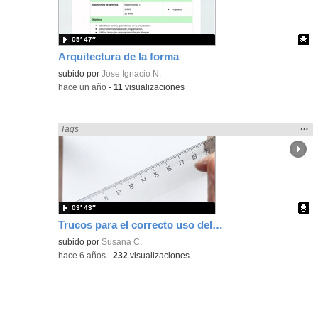
bús
05′ 47″
Arquitectura de la forma
Contenido educativo.
subido por
Jose Ignacio N.
-
hace un año
-
11
visualizaciones
Mos
…
Encontrado «Geometría» en:
Tags
la
ubic
de l
bús
03′ 43″
Trucos para el correcto uso del compás y la regla
Contenido educativo.
subido por
Susana C.
-
hace 6 años
-
232
visualizaciones