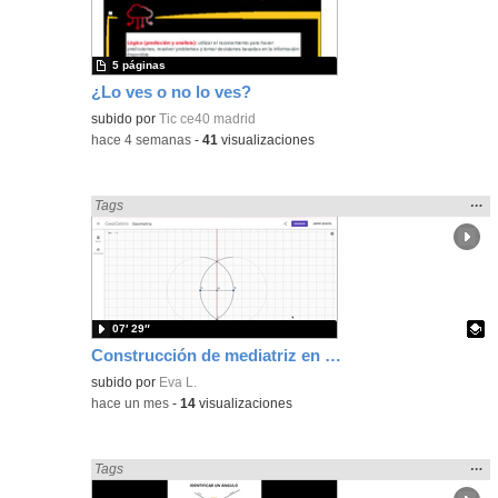
bús
5 páginas
¿Lo ves o no lo ves?
subido por
Tic ce40 madrid
-
hace 4 semanas
-
41
visualizaciones
Mos
…
Encontrado «Geometría» en:
Tags
la
ubic
de l
bús
07′ 29″
Construcción de mediatriz en GeoGebra
Contenido educativo.
subido por
Eva L.
-
hace un mes
-
14
visualizaciones
Mos
…
Encontrado «Geometría» en:
Tags
la