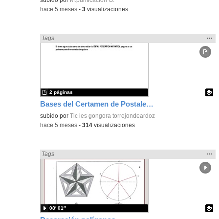
-
hace 5 meses
-
3
visualizaciones
Mos
…
Encontrado «Geometría» en:
Tags
la
ubic
de l
bús
2 páginas
Bases del Certamen de Postales Postales Fotográficas Matemáticas II Edición 2026
Contenido educativo.
subido por
Tic ies gongora torrejondeardoz
-
hace 5 meses
-
314
visualizaciones
Mos
…
Encontrado «Geometría» en:
Tags
la
ubic
de l
bús
08′ 01″