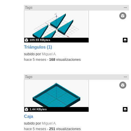
Mos
…
Encontrado «Geometría» en:
Tags
la
ubic
de l
bús
105.55 KBytes
Triángulos (1)
Contenido educativo.
subido por
Miguel A.
-
hace 5 meses
-
168
visualizaciones
Mos
…
Encontrado «Geometría» en:
Tags
la
ubic
de l
bús
1.44 KBytes
Caja
Contenido educativo.
subido por
Miguel A.
-
hace 5 meses
-
251
visualizaciones