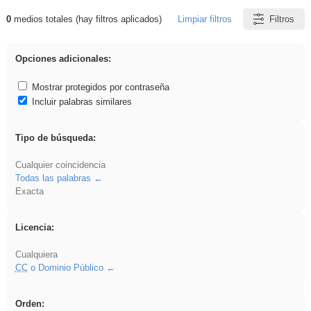
0
medios totales (hay filtros aplicados)
Limpiar filtros
Filtros
Resultados de: Hisparob
Opciones adicionales:
Mostrar protegidos por contraseña
Incluir palabras similares
Tipo de búsqueda:
Cualquier coincidencia
Todas las palabras
Exacta
Licencia:
Cualquiera
CC
o Dominio Público
Orden: