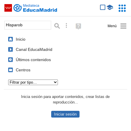
Mediateca de EducaMadrid
Saltar navegación
Servic
Educa
Palabra o frase:
Búsqueda avanzada
Ayuda
(en
ventana
Inicio
nueva)
Canal EducaMadrid
Últimos contenidos
Centros
Tipo de contenido:
Inicia sesión para aportar contenidos, crear listas de
reproducción...
Iniciar sesión