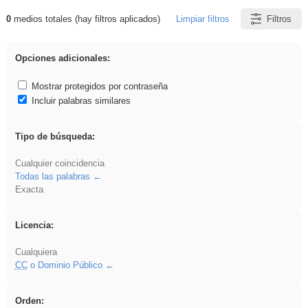
0
medios totales (hay filtros aplicados)
Limpiar filtros
Filtros
Resultados de: Hisparob
Opciones adicionales:
Mostrar protegidos por contraseña
Incluir palabras similares
Tipo de búsqueda:
Cualquier coincidencia
Todas las palabras
Exacta
Licencia:
Cualquiera
CC
o Dominio Público
Orden: