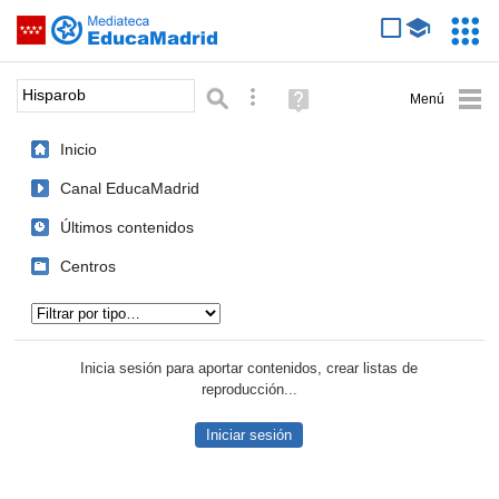
Mediateca de EducaMadrid
Saltar navegación
Servic
Educa
Palabra o frase:
Búsqueda avanzada
Ayuda
(en
ventana
Inicio
nueva)
Canal EducaMadrid
Últimos contenidos
Centros
Tipo de contenido:
Inicia sesión para aportar contenidos, crear listas de
reproducción...
Iniciar sesión