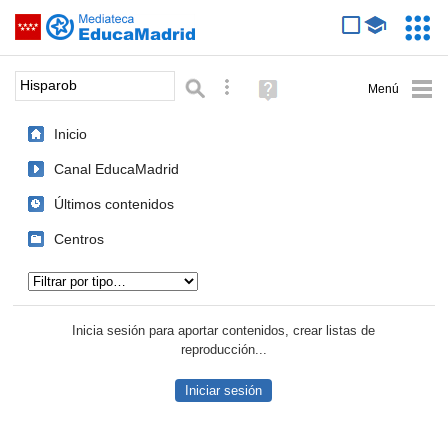
Mediateca de EducaMadrid
Saltar navegación
Servic
Educa
Palabra o frase:
Búsqueda avanzada
Ayuda
(en
ventana
Inicio
nueva)
Canal EducaMadrid
Últimos contenidos
Centros
Tipo de contenido:
Inicia sesión para aportar contenidos, crear listas de
reproducción...
Iniciar sesión