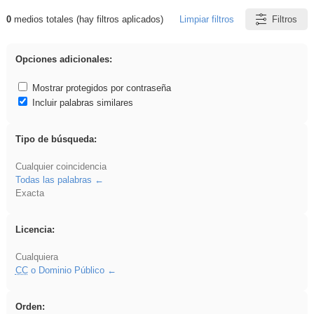
0
medios totales (hay filtros aplicados)
Limpiar filtros
Filtros
Resultados de: Hisparob
Opciones adicionales:
Mostrar protegidos por contraseña
Incluir palabras similares
Tipo de búsqueda:
Cualquier coincidencia
Todas las palabras
Exacta
Licencia:
Cualquiera
CC
o Dominio Público
Orden: