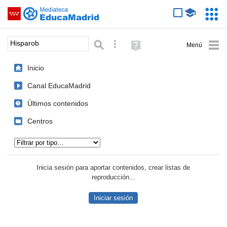
Mediateca de EducaMadrid
Saltar navegación
Servic
Educa
Palabra o frase:
Búsqueda avanzada
Ayuda
(en
ventana
Inicio
nueva)
Canal EducaMadrid
Últimos contenidos
Centros
Tipo de contenido:
Inicia sesión para aportar contenidos, crear listas de
reproducción...
Iniciar sesión