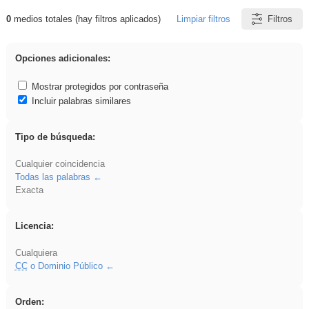
0
medios totales (hay filtros aplicados)
Limpiar filtros
Filtros
Resultados de: Hisparob
Opciones adicionales:
Mostrar protegidos por contraseña
Incluir palabras similares
Tipo de búsqueda:
Cualquier coincidencia
Todas las palabras
Exacta
Licencia:
Cualquiera
CC
o Dominio Público
Orden: