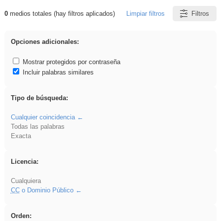
0
medios totales (hay filtros aplicados)
Limpiar filtros
Filtros
Resultados de: Hisparob
Opciones adicionales:
Mostrar protegidos por contraseña
Incluir palabras similares
Tipo de búsqueda:
Cualquier coincidencia
Todas las palabras
Exacta
Licencia:
Cualquiera
CC
o Dominio Público
Orden: