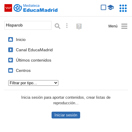
Mediateca de EducaMadrid
Saltar navegación
Servic
Educa
Palabra o frase:
Búsqueda avanzada
Ayuda
(en
ventana
Inicio
nueva)
Canal EducaMadrid
Últimos contenidos
Centros
Tipo de contenido:
Inicia sesión para aportar contenidos, crear listas de
reproducción...
Iniciar sesión