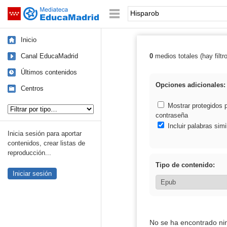
Mediateca de EducaMadrid
Saltar navegación
Palabra o frase:
Inicio
Canal EducaMadrid
0
medios totales (hay filtr
Resultados de:
Últimos contenidos
Opciones adicionales:
Centros
Tipo de contenido:
Mostrar protegidos 
contraseña
Incluir palabras simi
Inicia sesión para aportar
contenidos, crear listas de
reproducción...
Tipo de contenido:
Iniciar sesión
No se ha encontrado ni