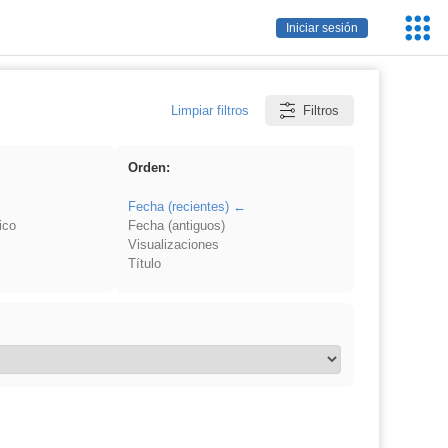
Servic
Iniciar sesión
Educa
Limpiar filtros
Filtros
Orden:
Fecha (recientes)
ico
Fecha (antiguos)
Visualizaciones
Título