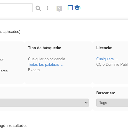
Búsqueda avanzada
Ayuda
(en
ventana
nueva)
os aplicados)
 Hisparob
Tipo de búsqueda:
Licencia:
Cualquier coincidencia
Cualquiera
por
Todas las palabras
CC
o Dominio Públ
Exacta
lares
Buscar en:
ngún resultado.