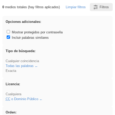
0
medios totales (hay filtros aplicados)
Limpiar filtros
Filtros
Resultados de: Hisparob
Opciones adicionales:
Mostrar protegidos por contraseña
Incluir palabras similares
Tipo de búsqueda:
Cualquier coincidencia
Todas las palabras
Exacta
Licencia:
Cualquiera
CC
o Dominio Público
Orden: