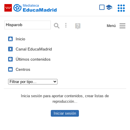
Mediateca de EducaMadrid
Saltar navegación
Servic
Educa
Palabra o frase:
Búsqueda avanzada
Ayuda
(en
ventana
Inicio
nueva)
Canal EducaMadrid
Últimos contenidos
Centros
Tipo de contenido:
Inicia sesión para aportar contenidos, crear listas de
reproducción...
Iniciar sesión