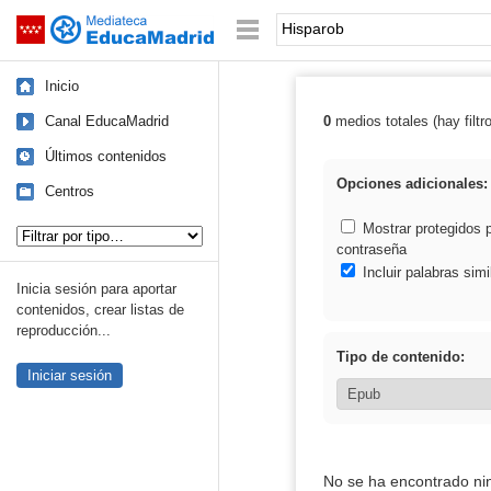
Mediateca de EducaMadrid
Saltar navegación
Palabra o frase:
Inicio
Canal EducaMadrid
0
medios totales (hay filtr
Resultados de:
Últimos contenidos
Opciones adicionales:
Centros
Tipo de contenido:
Mostrar protegidos 
contraseña
Incluir palabras simi
Inicia sesión para aportar
contenidos, crear listas de
reproducción...
Tipo de contenido:
Iniciar sesión
No se ha encontrado ni