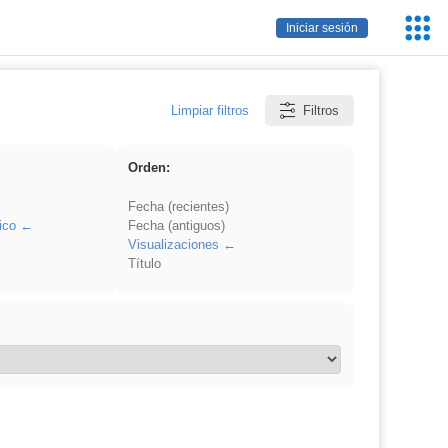
Servic
Iniciar sesión
Educa
Limpiar filtros
Filtros
Orden:
Fecha (recientes)
ico
Fecha (antiguos)
Visualizaciones
Título