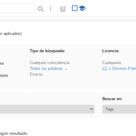
Búsqueda avanzada
Ayuda
(en
ventana
nueva)
os aplicados)
 Hisparob
Tipo de búsqueda:
Licencia:
Cualquier coincidencia
Cualquiera
por
Todas las palabras
CC
o Dominio Públ
Exacta
lares
Buscar en:
ngún resultado.