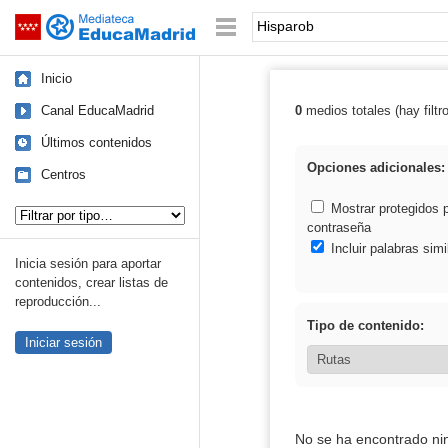
Mediateca de EducaMadrid
Saltar navegación
Palabra o frase:
Inicio
Canal EducaMadrid
0
medios totales (hay filtr
Resultados de:
Últimos contenidos
Opciones adicionales:
Centros
Tipo de contenido:
Mostrar protegidos 
contraseña
Incluir palabras simi
Inicia sesión para aportar
contenidos, crear listas de
reproducción...
Tipo de contenido:
Iniciar sesión
No se ha encontrado ni