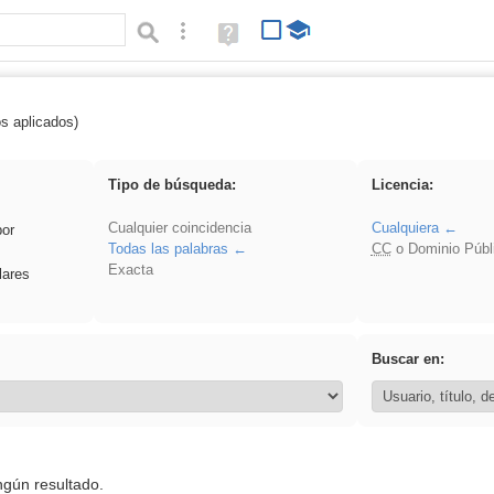
Búsqueda avanzada
Ayuda
(en
ventana
nueva)
os aplicados)
 Hisparob
Tipo de búsqueda:
Licencia:
Cualquier coincidencia
Cualquiera
por
Todas las palabras
CC
o Dominio Públ
Exacta
lares
Buscar en:
ngún resultado.