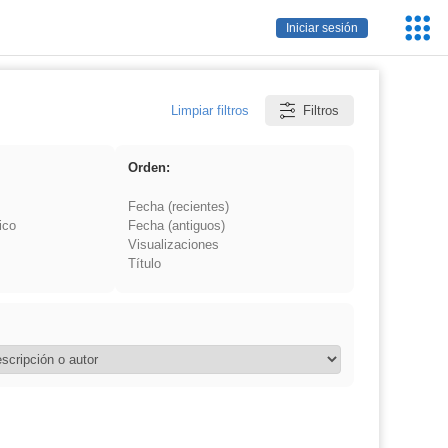
Servic
Iniciar sesión
Educa
Limpiar filtros
Filtros
Orden:
Fecha (recientes)
ico
Fecha (antiguos)
Visualizaciones
Título