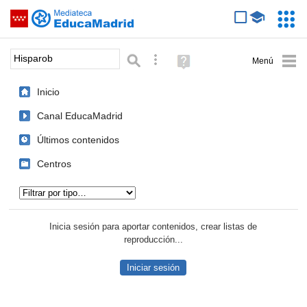
Mediateca de EducaMadrid
Saltar navegación
Servic
Educa
Palabra o frase:
Búsqueda avanzada
Ayuda
(en
ventana
Inicio
nueva)
Canal EducaMadrid
Últimos contenidos
Centros
Tipo de contenido:
Inicia sesión para aportar contenidos, crear listas de
reproducción...
Iniciar sesión