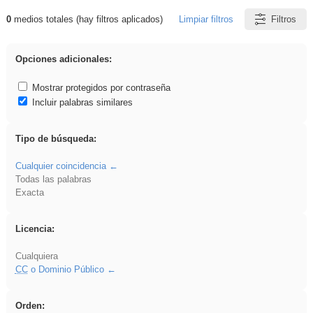
0
medios totales (hay filtros aplicados)
Limpiar filtros
Filtros
Resultados de: Hisparob
Opciones adicionales:
Mostrar protegidos por contraseña
Incluir palabras similares
Tipo de búsqueda:
Cualquier coincidencia
Todas las palabras
Exacta
Licencia:
Cualquiera
CC
o Dominio Público
Orden: