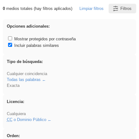
0
medios totales (hay filtros aplicados)
Limpiar filtros
Filtros
Resultados de: Hisparob
Opciones adicionales:
Mostrar protegidos por contraseña
Incluir palabras similares
Tipo de búsqueda:
Cualquier coincidencia
Todas las palabras
Exacta
Licencia:
Cualquiera
CC
o Dominio Público
Orden: