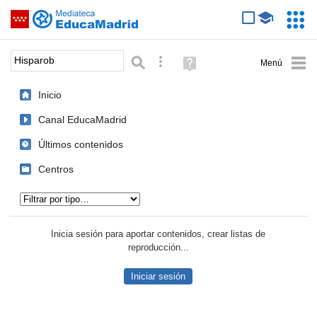
Mediateca de EducaMadrid
Saltar navegación
Servic
Educa
Palabra o frase:
Búsqueda avanzada
Ayuda
(en
ventana
Inicio
nueva)
Canal EducaMadrid
Últimos contenidos
Centros
Tipo de contenido:
Inicia sesión para aportar contenidos, crear listas de
reproducción...
Iniciar sesión