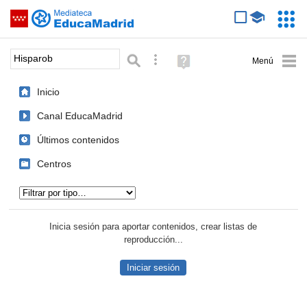
Mediateca de EducaMadrid
Saltar navegación
Servic
Educa
Palabra o frase:
Búsqueda avanzada
Ayuda
(en
ventana
Inicio
nueva)
Canal EducaMadrid
Últimos contenidos
Centros
Tipo de contenido:
Inicia sesión para aportar contenidos, crear listas de
reproducción...
Iniciar sesión