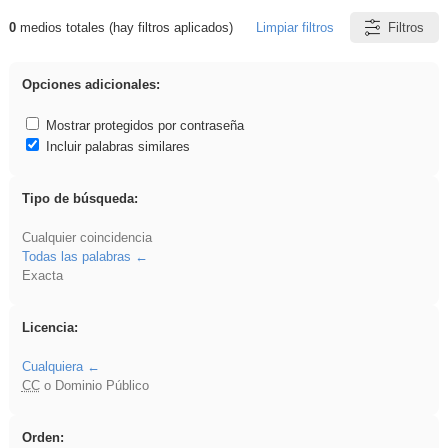
0
medios totales (hay filtros aplicados)
Limpiar filtros
Filtros
Resultados de: Hisparob
Opciones adicionales:
Mostrar protegidos por contraseña
Incluir palabras similares
Tipo de búsqueda:
Cualquier coincidencia
Todas las palabras
Exacta
Licencia:
Cualquiera
CC
o Dominio Público
Orden: