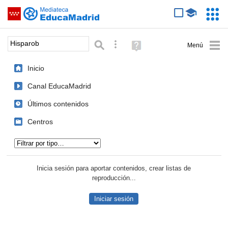
Mediateca de EducaMadrid
Saltar navegación
Servic
Educa
Palabra o frase:
Búsqueda avanzada
Ayuda
(en
ventana
Inicio
nueva)
Canal EducaMadrid
Últimos contenidos
Centros
Tipo de contenido:
Inicia sesión para aportar contenidos, crear listas de
reproducción...
Iniciar sesión