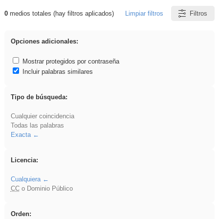
0
medios totales (hay filtros aplicados)
Limpiar filtros
Filtros
Resultados de: Hisparob
Opciones adicionales:
Mostrar protegidos por contraseña
Incluir palabras similares
Tipo de búsqueda:
Cualquier coincidencia
Todas las palabras
Exacta
Licencia:
Cualquiera
CC
o Dominio Público
Orden: