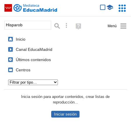
Mediateca de EducaMadrid
Saltar navegación
Servic
Educa
Palabra o frase:
Búsqueda avanzada
Ayuda
(en
ventana
Inicio
nueva)
Canal EducaMadrid
Últimos contenidos
Centros
Tipo de contenido:
Inicia sesión para aportar contenidos, crear listas de
reproducción...
Iniciar sesión