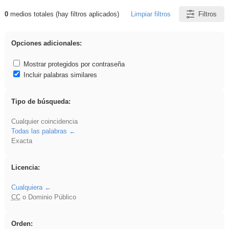
0
medios totales (hay filtros aplicados)
Limpiar filtros
Filtros
Resultados de: Hisparob
Opciones adicionales:
Mostrar protegidos por contraseña
Incluir palabras similares
Tipo de búsqueda:
Cualquier coincidencia
Todas las palabras
Exacta
Licencia:
Cualquiera
CC
o Dominio Público
Orden: