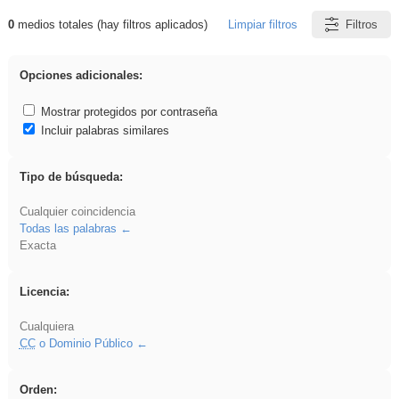
0
medios totales (hay filtros aplicados)
Limpiar filtros
Filtros
Resultados de: Hisparob
Opciones adicionales:
Mostrar protegidos por contraseña
Incluir palabras similares
Tipo de búsqueda:
Cualquier coincidencia
Todas las palabras
Exacta
Licencia:
Cualquiera
CC
o Dominio Público
Orden: