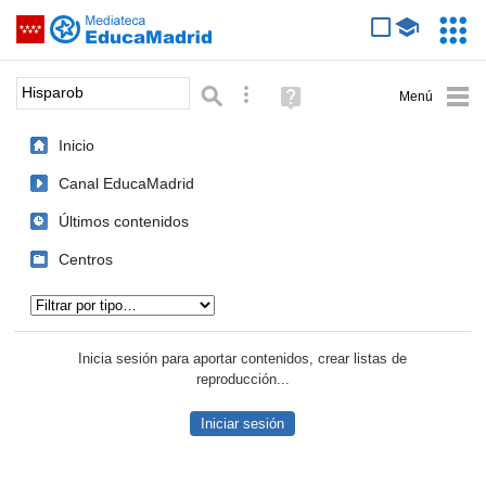
Mediateca de EducaMadrid
Saltar navegación
Servic
Educa
Palabra o frase:
Búsqueda avanzada
Ayuda
(en
ventana
Inicio
nueva)
Canal EducaMadrid
Últimos contenidos
Centros
Tipo de contenido:
Inicia sesión para aportar contenidos, crear listas de
reproducción...
Iniciar sesión