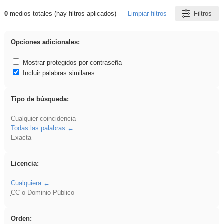
0
medios totales (hay filtros aplicados)
Limpiar filtros
Filtros
Resultados de: Hisparob
Opciones adicionales:
Mostrar protegidos por contraseña
Incluir palabras similares
Tipo de búsqueda:
Cualquier coincidencia
Todas las palabras
Exacta
Licencia:
Cualquiera
CC
o Dominio Público
Orden: