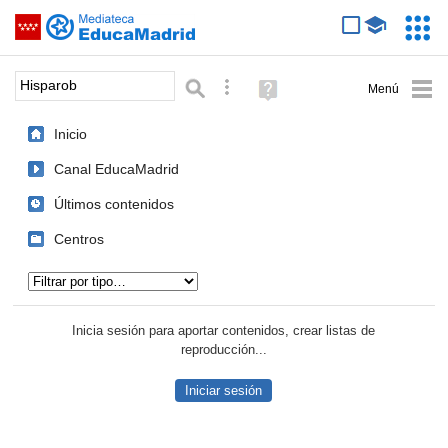
Mediateca de EducaMadrid
Saltar navegación
Servic
Educa
Palabra o frase:
Búsqueda avanzada
Ayuda
(en
ventana
Inicio
nueva)
Canal EducaMadrid
Últimos contenidos
Centros
Tipo de contenido:
Inicia sesión para aportar contenidos, crear listas de
reproducción...
Iniciar sesión