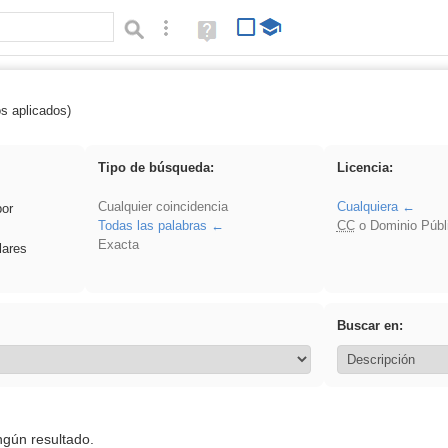
Búsqueda avanzada
Ayuda
(en
ventana
nueva)
os aplicados)
 Hisparob
Tipo de búsqueda:
Licencia:
Cualquier coincidencia
Cualquiera
por
Todas las palabras
CC
o Dominio Públ
Exacta
lares
Buscar en:
ngún resultado.