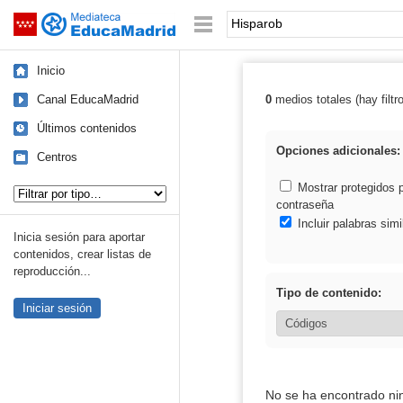
Mediateca de EducaMadrid
Saltar navegación
Palabra o frase:
Inicio
Canal EducaMadrid
0
medios totales (hay filtr
Resultados de:
Últimos contenidos
Opciones adicionales:
Centros
Tipo de contenido:
Mostrar protegidos 
contraseña
Incluir palabras simi
Inicia sesión para aportar
contenidos, crear listas de
reproducción...
Tipo de contenido:
Iniciar sesión
No se ha encontrado ni