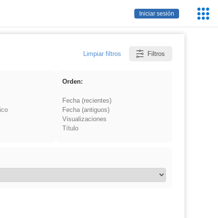
Servic
Iniciar sesión
Educa
Limpiar filtros
Filtros
Orden:
Fecha (recientes)
ico
Fecha (antiguos)
Visualizaciones
Título