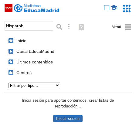
Mediateca de EducaMadrid
Saltar navegación
Servic
Educa
Palabra o frase:
Búsqueda avanzada
Ayuda
(en
ventana
Inicio
nueva)
Canal EducaMadrid
Últimos contenidos
Centros
Tipo de contenido:
Inicia sesión para aportar contenidos, crear listas de
reproducción...
Iniciar sesión