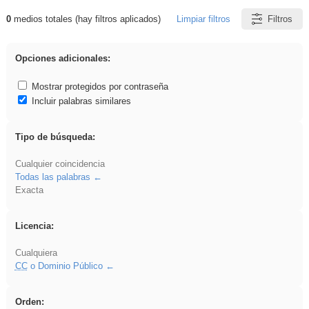
0
medios totales (hay filtros aplicados)
Limpiar filtros
Filtros
Resultados de: Hisparob
Opciones adicionales:
Mostrar protegidos por contraseña
Incluir palabras similares
Tipo de búsqueda:
Cualquier coincidencia
Todas las palabras
Exacta
Licencia:
Cualquiera
CC
o Dominio Público
Orden: