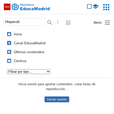
Mediateca de EducaMadrid
Saltar navegación
Servic
Educa
Palabra o frase:
Búsqueda avanzada
Ayuda
(en
ventana
Inicio
nueva)
Canal EducaMadrid
Últimos contenidos
Centros
Tipo de contenido:
Inicia sesión para aportar contenidos, crear listas de
reproducción...
Iniciar sesión