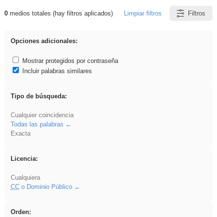
0
medios totales (hay filtros aplicados)
Limpiar filtros
Filtros
Resultados de: Hisparob
Opciones adicionales:
Mostrar protegidos por contraseña
Incluir palabras similares
Tipo de búsqueda:
Cualquier coincidencia
Todas las palabras
Exacta
Licencia:
Cualquiera
CC
o Dominio Público
Orden: